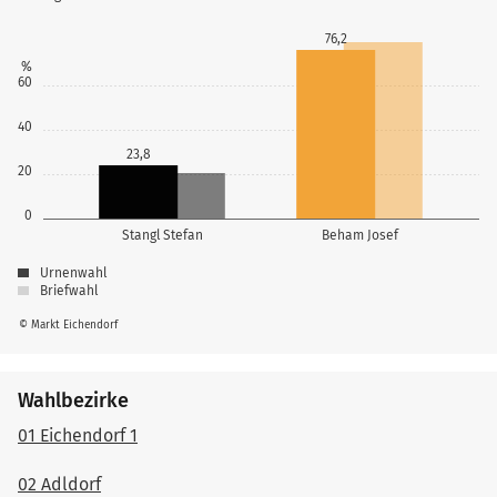
76,2
%
60
40
23,8
20
0
Stangl Stefan
Beham Josef
Urnenwahl
Briefwahl
© Markt Eichendorf
Wahlbezirke
01 Eichendorf 1
02 Adldorf