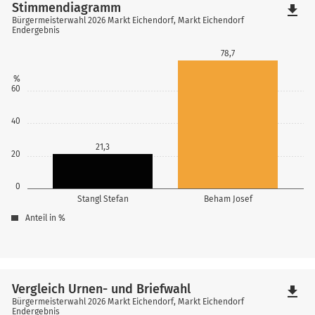
Stimmendiagramm
file_download
Bürgermeisterwahl 2026 Markt Eichendorf, Markt Eichendorf
Endergebnis
78,7
%
60
40
21,3
20
0
Stangl Stefan
Beham Josef
Anteil in %
Vergleich Urnen- und Briefwahl
file_download
Bürgermeisterwahl 2026 Markt Eichendorf, Markt Eichendorf
Endergebnis