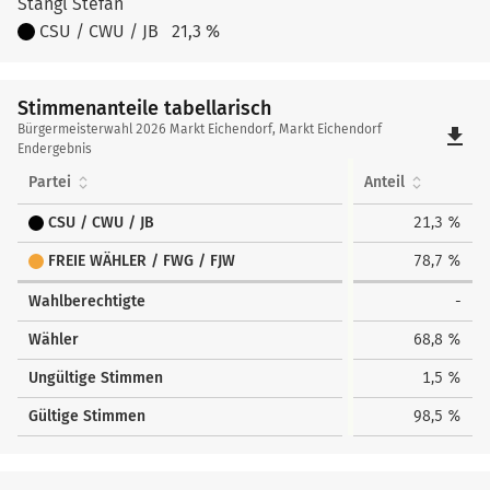
Stangl Stefan
CSU / CWU / JB
21,3 %
Stimmenanteile tabellarisch
Stimmenanteile
Bürgermeisterwahl 2026 Markt Eichendorf, Markt Eichendorf
file_download
tabellarisch
Endergebnis
Partei
Anteil
CSU / CWU / JB
21,3 %
FREIE WÄHLER / FWG / FJW
78,7 %
Wahlberechtigte
-
Wähler
68,8 %
Ungültige Stimmen
1,5 %
Gültige Stimmen
98,5 %