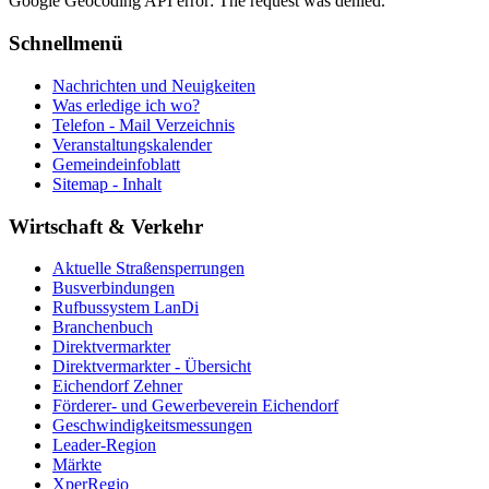
Google Geocoding API error: The request was denied.
Schnellmenü
Nachrichten und Neuigkeiten
Was erledige ich wo?
Telefon - Mail Verzeichnis
Veranstaltungskalender
Gemeindeinfoblatt
Sitemap - Inhalt
Wirtschaft & Verkehr
Aktuelle Straßensperrungen
Busverbindungen
Rufbussystem LanDi
Branchenbuch
Direktvermarkter
Direktvermarkter - Übersicht
Eichendorf Zehner
Förderer- und Gewerbeverein Eichendorf
Geschwindigkeitsmessungen
Leader-Region
Märkte
XperRegio