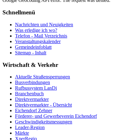
Google Geocoding API error: The request was denied.
Schnellmenü
Nachrichten und Neuigkeiten
Was erledige ich wo?
Telefon - Mail Verzeichnis
Veranstaltungskalender
Gemeindeinfoblatt
Sitemap - Inhalt
Wirtschaft & Verkehr
Aktuelle Straßensperrungen
Busverbindungen
Rufbussystem LanDi
Branchenbuch
Direktvermarkter
Direktvermarkter - Übersicht
Eichendorf Zehner
Förderer- und Gewerbeverein Eichendorf
Geschwindigkeitsmessungen
Leader-Region
Märkte
XperRegio