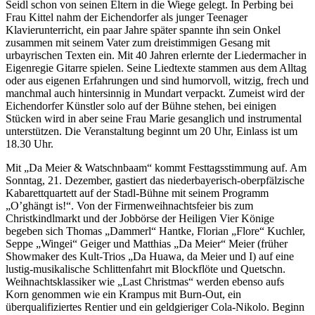
Seidl schon von seinen Eltern in die Wiege gelegt. In Perbing bei
Frau Kittel nahm der Eichendorfer als junger Teenager
Klavierunterricht, ein paar Jahre später spannte ihn sein Onkel
zusammen mit seinem Vater zum dreistimmigen Gesang mit
urbayrischen Texten ein. Mit 40 Jahren erlernte der Liedermacher in
Eigenregie Gitarre spielen. Seine Liedtexte stammen aus dem Alltag
oder aus eigenen Erfahrungen und sind humorvoll, witzig, frech und
manchmal auch hintersinnig in Mundart verpackt. Zumeist wird der
Eichendorfer Künstler solo auf der Bühne stehen, bei einigen
Stücken wird in aber seine Frau Marie gesanglich und instrumental
unterstützen. Die Veranstaltung beginnt um 20 Uhr, Einlass ist um
18.30 Uhr.
Mit „Da Meier & Watschnbaam“ kommt Festtagsstimmung auf. Am
Sonntag, 21. Dezember, gastiert das niederbayerisch-oberpfälzische
Kabarettquartett auf der Stadl-Bühne mit seinem Programm
„O’ghängt is!“. Von der Firmenweihnachtsfeier bis zum
Christkindlmarkt und der Jobbörse der Heiligen Vier Könige
begeben sich Thomas „Dammerl“ Hantke, Florian „Flore“ Kuchler,
Seppe „Wingei“ Geiger und Matthias „Da Meier“ Meier (früher
Showmaker des Kult-Trios „Da Huawa, da Meier und I) auf eine
lustig-musikalische Schlittenfahrt mit Blockflöte und Quetschn.
Weihnachtsklassiker wie „Last Christmas“ werden ebenso aufs
Korn genommen wie ein Krampus mit Burn-Out, ein
überqualifiziertes Rentier und ein geldgieriger Cola-Nikolo. Beginn