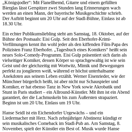
„Königsjodler“: Mit Flanellhemd, Gitarre und einem gefüllten
Bierglas lässt Gerspitzer zwei Stunden lang Erinnerungen wach
werden an einen Mann, der bayerische Musikgeschichte schrieb.
Der Auftritt beginnt um 20 Uhr auf der Stadl-Bühne, Einlass ist ab
18.30 Uhr.
Ein echter Publikumsliebling steht am Samstag, 18. Oktober, auf der
Bühne des Postsaals: Eisi Gulp. Seit den Eberhofer-Krimi-
Verfilmungen kennt ihn wohl jeder als den kiffenden Film-Papa des
Polizisten Franz Eberhofer. „Tagesbuch eines Komikers“ heißt sein
neues Solo-Comedy-Programm. Eisi Gulp präsentiert sich darin als
vielseitiger Komiker, dessen Körper so sprachgewaltig ist wie sein
Geist und der gleichzeitig mit Wortwitz, Mimik und Bewegungen
perfekt zu jonglieren weiß, während er höchst unterhaltsame
Anekdoten aus seinem Leben erzählt. Werner Eisenrieder, wie der
Münchner bürgerlich heißt, ist aber nicht nur Schauspieler und
Komiker, er hat ebenso Tanz in New York sowie Akrobatik und
Stunt in Paris studiert – ein Allround-Künstler. Mit ihm ist ein Abend
garantiert, der die Lachmuskeln bis zum Äußersten strapaziert.
Beginn ist um 20 Uhr, Einlass um 19 Uhr.
Hanse Seidl ist ein Eichendorfer Urgewächs – und ein
Liedermacher mit Herz. Nach zehnjähriger Abstinenz kündigt er
sein musikalisches Comeback im Stadl-Pub an. Am Samstag, 8.
November, spielt der Künstler ein Best of. Musik wurde Hanse