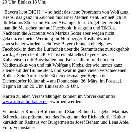
20 Uhr, Einlass 18 Uhr.
„Bayern liebt DICH!“ – so heißt das neue Programm von Wolfgang
Krebs, das ganz im Zeichen moderner Medien steht. Schließlich ist
für Markus Söder und Hubert Aiwanger klar: Ungefiltert erreicht
man die Menschen nur auf Facebook, Instagram und TikTok.
Nachdem die Accounts von Markus Söder aber wegen nicht
gekennzeichneter Werbung für Nürnberger Rostbratwürste
abgeschaltet wurden, steht fest: Bayern braucht ein eigenes
Facebook, in dem die Lufthoheit über die Stammtische zurückgeholt
wird. „Bayern liebt DICH!“ ist ein aktuelles bayerisches
Kabarettsolo mit Botschaften und Botschaftern rund um den
Medienzirkus von und mit Wolfgang Krebs, der wie immer ganz
alleine auf der Bühne steht, und zwar in ganz vielen verschiedenen
Rollen. Sein Auftritt schließt den diesmaligen Reigen der
Eichendorfer Kultur ab – am Donnerstag, 26. März, im Postsaal.
Beginn ist um 20 Uhr, Einlass ab 19 Uhr.
Karten zu allen Veranstaltungen können im Vorverkauf unter
www.romanhofbauer.de
erworben werden.
Veranstalter Roman Hofbauer und Stadl-Bühne-Gastgeber Matthias
Schreckenast präsentierten das Programm der Eichendorfer Kultur
kürzlich im Rathaus vor Bürgermeister Josef Beham und Lena Able.
Foto: Veranstalter