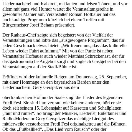
Liedermacherei und Kabarett, mit lauten und leisen Tönen, und vor
allem mit ganz viel Humor wartet die Veranstaltungsreihe in
gewohnter Manier auf. Veranstalter Roman Hofbauer hat das
hochkarätige Programm kürzlich bei einem Treffen mit
Bürgermeister Josef Beham präsentiert.
Der Rathaus-Chef zeigte sich begeistert von der Vielfalt der
Veranstaltungen und lobte das „ausgewogene Programm“, das für
jeden Geschmack etwas bietet: „Wir freuen uns, dass das kulturelle
Leben wieder Fahrt aufnimmt.“ Mit von der Partie ist neben
Veranstalter Hofbauer auch wieder Matthias Schreckenast, der für
das gastronomische Angebot sorgt und zugleich Gastgeber bei den
Veranstaltungen auf der Stadl-Bühne ist.
Eröffnet wird der kulturelle Reigen am Donnerstag, 25. September,
mit einer Hommage an den bayerischen Barden unter den
Liedermachern: Gery Gerspitzer aus dem
oberfränkischen Hof an der Saale singt die Lieder des legendären
Fredl Fesl. Sie sind ihm vertraut wie keinem anderen, hört er sie
doch seit seinem 15. Lebensjahr auf Kassetten und Schallplatten
„rauf und runter“. So bringt der Musiker, Liederist, Entertainer und
Radio-Moderator Gery Gerspitzer das mächtige Liedgut des
mittlerweile verstorbenen Fredl Fesl originalgetreu auf die Bühnen.
Ob das „Fußballlied“, „Das Lied vom Rausch“ oder der