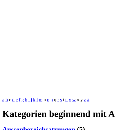
a
b
c
d
e
f
g
h
i
j
k
l
m
n
o
p
q
r
s
t
u
v
w
x
y
z
#
Kategorien beginnend mit A
Aussenbereichsatzungen
(5)