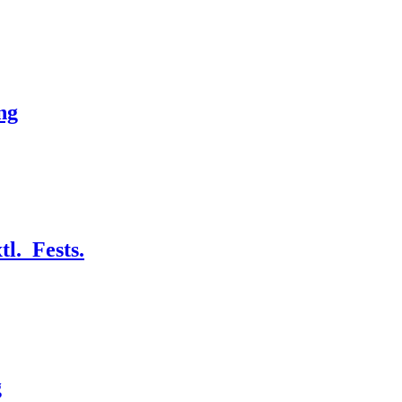
ng
l._Fests.
g