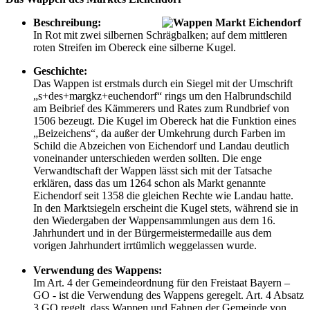
Beschreibung:
In Rot mit zwei silbernen Schrägbalken; auf dem mittleren
roten Streifen im Obereck eine silberne Kugel.
Geschichte:
Das Wappen ist erstmals durch ein Siegel mit der Umschrift
„s+des+margkz+euchendorf“ rings um den Halbrundschild
am Beibrief des Kämmerers und Rates zum Rundbrief von
1506 bezeugt. Die Kugel im Obereck hat die Funktion eines
„Beizeichens“, da außer der Umkehrung durch Farben im
Schild die Abzeichen von Eichendorf und Landau deutlich
voneinander unterschieden werden sollten. Die enge
Verwandtschaft der Wappen lässt sich mit der Tatsache
erklären, dass das um 1264 schon als Markt genannte
Eichendorf seit 1358 die gleichen Rechte wie Landau hatte.
In den Marktsiegeln erscheint die Kugel stets, während sie in
den Wiedergaben der Wappensammlungen aus dem 16.
Jahrhundert und in der Bürgermeistermedaille aus dem
vorigen Jahrhundert irrtümlich weggelassen wurde.
Verwendung des Wappens:
Im Art. 4 der Gemeindeordnung für den Freistaat Bayern –
GO - ist die Verwendung des Wappens geregelt. Art. 4 Absatz
3 GO regelt, dass Wappen und Fahnen der Gemeinde von