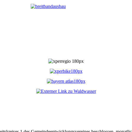
beitskreises 1 des Gemeindeentwicklungsvereines beschlossen, monatlic