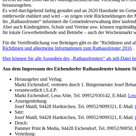
herauszugeben.
Es wird durchgehend farbig gestaltet und an 2620 Haushalte im Gemeind
mittlerweile etabliert und wird – so zeigen viele Rückmeldungen der 
Im „Rathausfenster“ informiert die Gemeindeverwaltung über laufend
Aber auch Kindergärten, Schule und Vereine usw. können regelmäßig üb
für lokale Gewerbetreibende und Betriebe – auch der Wochenmarkt wi
Für die Veröffentlichung von Beiträgen gibt es die "Richtlinien und 
Richtlinien und allgemeine Informationen zum Rathausfenster 2016
.
Hier können Sie alle Ausgaben des „Rathausfensters“ als pdf-Datei he
Aus dem Impressum des Eichendorfer Rathausfenster können Sie
Herausgeber und Verlag:
Markt Eichendorf, vertreten durch 1. Bürgermeister Josef Beh
verantwortlich i.S.d.P:
Markt Eichendorf, Lena Able, Tel. 09952/930142, E-Mail:
Len
Anzeigenleitung:
Josef Maidl, 94428 Hartkirchen, Tel. 09952/9099321, E-Mail:
Satz:
Josef Maidl, 94428 Hartkirchen, Tel. 09952/9099321, E-Mail:
Druck:
Pammer Print & Media, 94428 Eichendorf, Tel. 09952/90050, 
Verteilung: