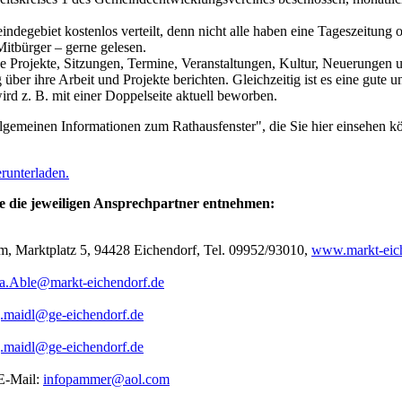
egebiet kostenlos verteilt, denn nicht alle haben eine Tageszeitung od
Mitbürger – gerne gelesen.
e Projekte, Sitzungen, Termine, Veranstaltungen, Kultur, Neuerungen 
er ihre Arbeit und Projekte berichten. Gleichzeitig ist es eine gute 
rd z. B. mit einer Doppelseite aktuell beworben.
allgemeinen Informationen zum Rathausfenster", die Sie hier einsehen k
runterladen.
 die jeweiligen Ansprechpartner entnehmen:
am, Marktplatz 5, 94428 Eichendorf, Tel. 09952/93010,
www.markt-eic
a.Able@markt-eichendorf.de
j.maidl@ge-eichendorf.de
j.maidl@ge-eichendorf.de
E-Mail:
infopammer@aol.com