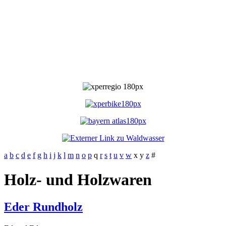
a
b
c
d
e
f
g
h
i
j
k
l
m
n
o
p
q
r
s
t
u
v
w
x
y
z
#
Holz- und Holzwaren
Eder Rundholz