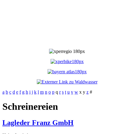
a
b
c
d
e
f
g
h
i
j
k
l
m
n
o
p
q
r
s
t
u
v
w
x
y
z
#
Schreinereien
Lagleder Franz GmbH