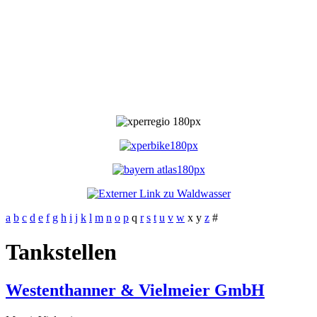
a
b
c
d
e
f
g
h
i
j
k
l
m
n
o
p
q
r
s
t
u
v
w
x
y
z
#
Tankstellen
Westenthanner & Vielmeier GmbH