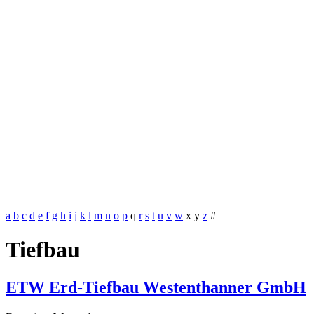
a
b
c
d
e
f
g
h
i
j
k
l
m
n
o
p
q
r
s
t
u
v
w
x
y
z
#
Tiefbau
ETW Erd-Tiefbau Westenthanner GmbH