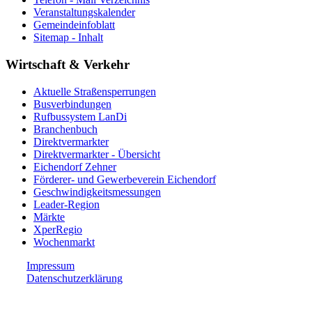
Veranstaltungskalender
Gemeindeinfoblatt
Sitemap - Inhalt
Wirtschaft & Verkehr
Aktuelle Straßensperrungen
Busverbindungen
Rufbussystem LanDi
Branchenbuch
Direktvermarkter
Direktvermarkter - Übersicht
Eichendorf Zehner
Förderer- und Gewerbeverein Eichendorf
Geschwindigkeitsmessungen
Leader-Region
Märkte
XperRegio
Wochenmarkt
Impressum
Datenschutzerklärung