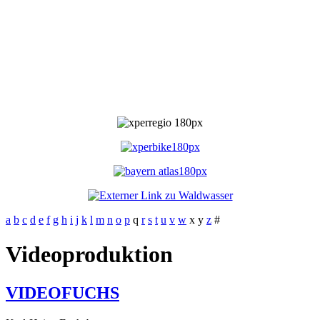
a
b
c
d
e
f
g
h
i
j
k
l
m
n
o
p
q
r
s
t
u
v
w
x
y
z
#
Videoproduktion
VIDEOFUCHS