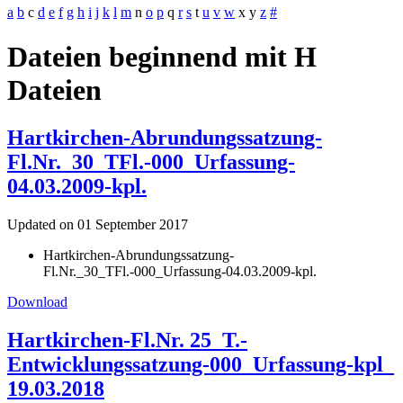
a
b
c
d
e
f
g
h
i
j
k
l
m
n
o
p
q
r
s
t
u
v
w
x
y
z
#
Dateien beginnend mit H
Dateien
Hartkirchen-Abrundungssatzung-
Fl.Nr._30_TFl.-000_Urfassung-
04.03.2009-kpl.
Updated on 01 September 2017
Hartkirchen-Abrundungssatzung-
Fl.Nr._30_TFl.-000_Urfassung-04.03.2009-kpl.
Download
Hartkirchen-Fl.Nr. 25_T.-
Entwicklungssatzung-000_Urfassung-kpl_
19.03.2018