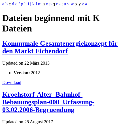
a
b
c
d
e
f
g
h
i
j
k
l
m
n
o
p
q
r
s
t
u
v
w
x
y
z
#
Dateien beginnend mit K
Dateien
Kommunale Gesamtenergiekonzept für
den Markt Eichendorf
Updated on 22 März 2013
Version:
2012
Download
Kroehstorf-Alter_Bahnhof-
Bebauungsplan-000_Urfassung-
03.02.2006-Begruendung
Updated on 28 August 2017