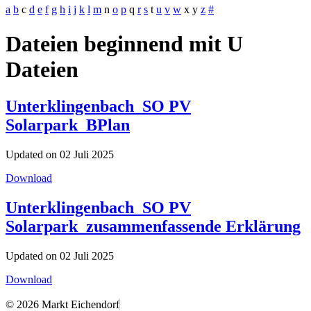
a
b
c
d
e
f
g
h
i
j
k
l
m
n
o
p
q
r
s
t
u
v
w
x
y
z
#
Dateien beginnend mit U
Dateien
Unterklingenbach_SO PV
Solarpark_BPlan
Updated on 02 Juli 2025
Download
Unterklingenbach_SO PV
Solarpark_zusammenfassende Erklärung
Updated on 02 Juli 2025
Download
© 2026 Markt Eichendorf