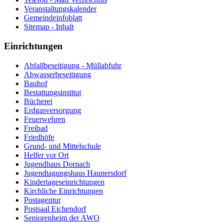
Veranstaltungskalender
Gemeindeinfoblatt
Sitemap - Inhalt
Einrichtungen
Abfallbeseitigung - Müllabfuhr
Abwasserbeseitigung
Bauhof
Bestattungsinstitut
Bücherei
Erdgasversorgung
Feuerwehren
Freibad
Friedhöfe
Grund- und Mittelschule
Helfer vor Ort
Jugendhaus Dornach
Jugendtagungshaus Haunersdorf
Kindertageseinrichtungen
Kirchliche Einrichtungen
Postagentur
Postsaal Eichendorf
Seniorenheim der AWO