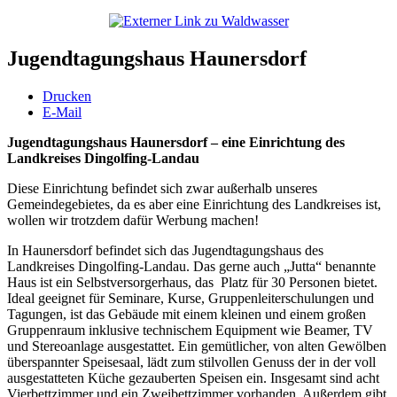
Jugendtagungshaus Haunersdorf
Drucken
E-Mail
Jugendtagungshaus Haunersdorf – eine Einrichtung des
Landkreises Dingolfing-Landau
Diese Einrichtung befindet sich zwar außerhalb unseres
Gemeindegebietes, da es aber eine Einrichtung des Landkreises ist,
wollen wir trotzdem dafür Werbung machen!
In Haunersdorf befindet sich das Jugendtagungshaus des
Landkreises Dingolfing-Landau. Das gerne auch „Jutta“ benannte
Haus ist ein Selbstversorgerhaus, das Platz für 30 Personen bietet.
Ideal geeignet für Seminare, Kurse, Gruppenleiterschulungen und
Tagungen, ist das Gebäude mit einem kleinen und einem großen
Gruppenraum inklusive technischem Equipment wie Beamer, TV
und Stereoanlage ausgestattet. Ein gemütlicher, von alten Gewölben
überspannter Speisesaal, lädt zum stilvollen Genuss der in der voll
ausgestatteten Küche gezauberten Speisen ein. Insgesamt sind acht
Vierbettzimmer und ein Zweibettzimmer vorhanden. Außerdem gibt