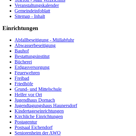
Veranstaltungskalender
Gemeindeinfoblatt
Sitemap - Inhalt
Einrichtungen
Abfallbeseitigung - Müllabfuhr
Abwasserbeseitigung
Bauhof
Bestattungsinstitut
Bücherei
Erdgasversorgung
Feuerwehren
Freibad
Friedhöfe
Grund- und Mittelschule
Helfer vor Ort
Jugendhaus Dornach
Jugendtagungshaus Haunersdorf
Kindertageseinrichtungen
Kirchliche Einrichtungen
Postagentur
Postsaal Eichendorf
Seniorenheim der AWO