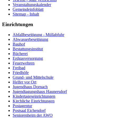
Veranstaltungskalender
Gemeindeinfoblatt
Sitemap - Inhalt
Einrichtungen
Abfallbeseitigung - Müllabfuhr
Abwasserbeseitigung
Bauhof
Bestattungsinstitut
Bücherei
Erdgasversorgung
Feuerwehren
Freibad
Friedhöfe
Grund- und Mittelschule
Helfer vor Ort
Jugendhaus Dornach
Jugendtagungshaus Haunersdorf
Kindertageseinrichtungen
Kirchliche Einrichtungen
Postagentur
Postsaal Eichendorf
Seniorenheim der AWO