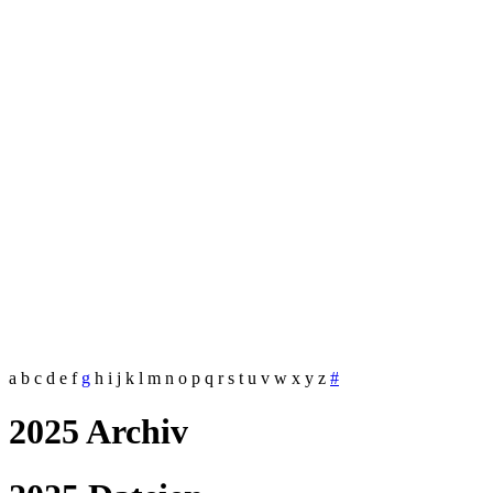
a
b
c
d
e
f
g
h
i
j
k
l
m
n
o
p
q
r
s
t
u
v
w
x
y
z
#
2025 Archiv