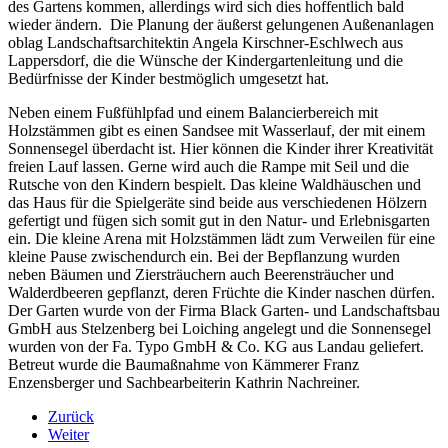
des Gartens kommen, allerdings wird sich dies hoffentlich bald
wieder ändern. Die Planung der äußerst gelungenen Außenanlagen
oblag Landschaftsarchitektin Angela Kirschner-Eschlwech aus
Lappersdorf, die die Wünsche der Kindergartenleitung und die
Bedürfnisse der Kinder bestmöglich umgesetzt hat.
Neben einem Fußfühlpfad und einem Balancierbereich mit
Holzstämmen gibt es einen Sandsee mit Wasserlauf, der mit einem
Sonnensegel überdacht ist. Hier können die Kinder ihrer Kreativität
freien Lauf lassen. Gerne wird auch die Rampe mit Seil und die
Rutsche von den Kindern bespielt. Das kleine Waldhäuschen und
das Haus für die Spielgeräte sind beide aus verschiedenen Hölzern
gefertigt und fügen sich somit gut in den Natur- und Erlebnisgarten
ein. Die kleine Arena mit Holzstämmen lädt zum Verweilen für eine
kleine Pause zwischendurch ein. Bei der Bepflanzung wurden
neben Bäumen und Ziersträuchern auch Beerensträucher und
Walderdbeeren gepflanzt, deren Früchte die Kinder naschen dürfen.
Der Garten wurde von der Firma Black Garten- und Landschaftsbau
GmbH aus Stelzenberg bei Loiching angelegt und die Sonnensegel
wurden von der Fa. Typo GmbH & Co. KG aus Landau geliefert.
Betreut wurde die Baumaßnahme von Kämmerer Franz
Enzensberger und Sachbearbeiterin Kathrin Nachreiner.
Zurück
Weiter