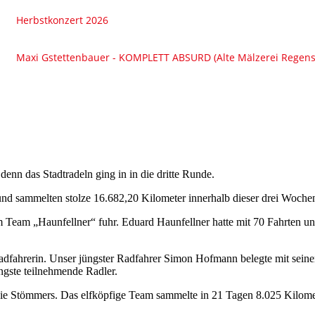
enn das Stadtradeln ging in in die dritte Runde.
und sammelten stolze 16.682,20 Kilometer innerhalb dieser drei Woche
im Team „Haunfellner“ fuhr. Eduard Haunfellner hatte mit 70 Fahrten u
dfahrerin. Unser jüngster Radfahrer Simon Hofmann belegte mit seinen
ngste teilnehmende Radler.
 die Stömmers. Das elfköpfige Team sammelte in 21 Tagen 8.025 Kilome