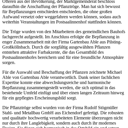
Öfteren aus der Bevölkerung, der Marktgemeinderat beschloss
daraufhin die Anschaffung der Pflanztröge. Man hat sich bewusst
für Bepflanzungen entschieden entschieden, die ohne großen
Aufwand versetzt oder weggefahren werden können, sodass auch
weiterhin Veranstaltungen im Postsaalinnenhof stattfinden können.
Die Tröge wurden von den Mitarbeitern des gemeindlichen Bauhofs
fachgerecht aufgestellt. Im Anschluss erfolgte die Bepflanzung in
enger Zusammenarbeit mit der Firma Gartenbau Able aus Pilsting-
Großköllnbach. Durch die sorgfältig ausgewählten Pflanzen
entstehen attraktive Farbakzente, die das Gesamtbild des
Postsaalinnenhofes bereichern und für eine freundliche Atmosphäre
sorgen.
Für die Auswahl und Beschaffung der Pflanzen zeichnete Michael
Able von Gartenbau Able verantwortlich. Dank seiner fachlichen
Expertise konnte eine abwechslungsreiche und harmonische
Bepflanzung zusammengestellt werden, die sich optimal in das
bestehende Umfeld einfügt und über einen langen Zeitraum hinweg
für ein gepflegtes Erscheinungsbild sorgt.
Die Pflanztröge selbst wurden von der Firma Rudolf Stögmüller
Stahl- und Metallbau GmbH aus Eichendorf gefertigt. Die robusten
und qualitativ hochwertig verarbeiteten Elemente überzeugen nicht
nur durch ihre Langlebigkeit, sondern auch durch ihr modernes