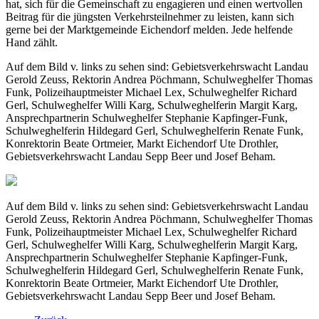
hat, sich für die Gemeinschaft zu engagieren und einen wertvollen
Beitrag für die jüngsten Verkehrsteilnehmer zu leisten, kann sich
gerne bei der Marktgemeinde Eichendorf melden. Jede helfende
Hand zählt.
Auf dem Bild v. links zu sehen sind: Gebietsverkehrswacht Landau
Gerold Zeuss, Rektorin Andrea Pöchmann, Schulweghelfer Thomas
Funk, Polizeihauptmeister Michael Lex, Schulweghelfer Richard
Gerl, Schulweghelfer Willi Karg, Schulweghelferin Margit Karg,
Ansprechpartnerin Schulweghelfer Stephanie Kapfinger-Funk,
Schulweghelferin Hildegard Gerl, Schulweghelferin Renate Funk,
Konrektorin Beate Ortmeier, Markt Eichendorf Ute Drothler,
Gebietsverkehrswacht Landau Sepp Beer und Josef Beham.
Auf dem Bild v. links zu sehen sind: Gebietsverkehrswacht Landau
Gerold Zeuss, Rektorin Andrea Pöchmann, Schulweghelfer Thomas
Funk, Polizeihauptmeister Michael Lex, Schulweghelfer Richard
Gerl, Schulweghelfer Willi Karg, Schulweghelferin Margit Karg,
Ansprechpartnerin Schulweghelfer Stephanie Kapfinger-Funk,
Schulweghelferin Hildegard Gerl, Schulweghelferin Renate Funk,
Konrektorin Beate Ortmeier, Markt Eichendorf Ute Drothler,
Gebietsverkehrswacht Landau Sepp Beer und Josef Beham.