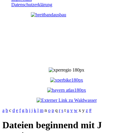
Datenschutzerklärung
a
b
c
d
e
f
g
h
i
j
k
l
m
n
o
p
q
r
s
t
u
v
w
x
y
z
#
Dateien beginnend mit J