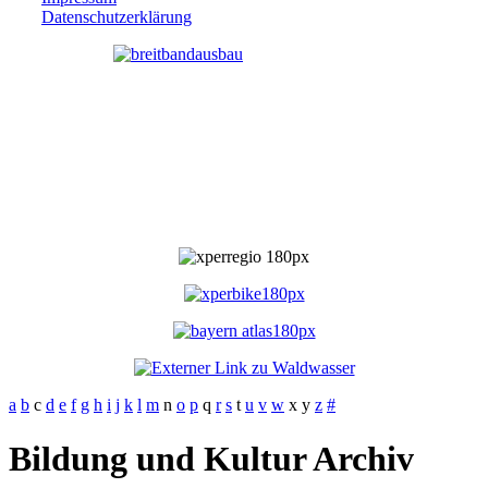
Datenschutzerklärung
a
b
c
d
e
f
g
h
i
j
k
l
m
n
o
p
q
r
s
t
u
v
w
x
y
z
#
Bildung und Kultur Archiv