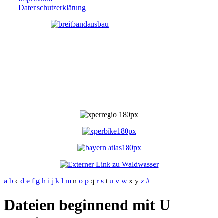
Datenschutzerklärung
a
b
c
d
e
f
g
h
i
j
k
l
m
n
o
p
q
r
s
t
u
v
w
x
y
z
#
Dateien beginnend mit U