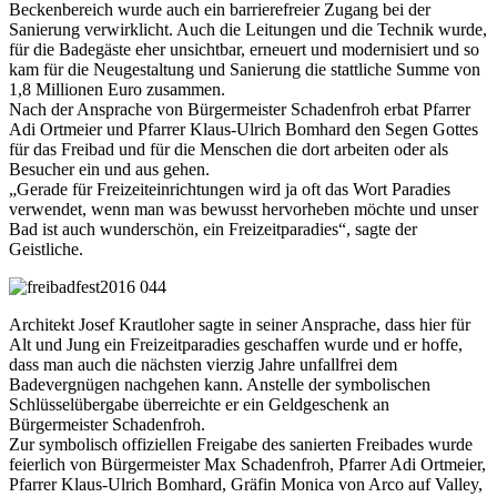
Beckenbereich wurde auch ein barrierefreier Zugang bei der
Sanierung verwirklicht. Auch die Leitungen und die Technik wurde,
für die Badegäste eher unsichtbar, erneuert und modernisiert und so
kam für die Neugestaltung und Sanierung die stattliche Summe von
1,8 Millionen Euro zusammen.
Nach der Ansprache von Bürgermeister Schadenfroh erbat Pfarrer
Adi Ortmeier und Pfarrer Klaus-Ulrich Bomhard den Segen Gottes
für das Freibad und für die Menschen die dort arbeiten oder als
Besucher ein und aus gehen.
„Gerade für Freizeiteinrichtungen wird ja oft das Wort Paradies
verwendet, wenn man was bewusst hervorheben möchte und unser
Bad ist auch wunderschön, ein Freizeitparadies“, sagte der
Geistliche.
Architekt Josef Krautloher sagte in seiner Ansprache, dass hier für
Alt und Jung ein Freizeitparadies geschaffen wurde und er hoffe,
dass man auch die nächsten vierzig Jahre unfallfrei dem
Badevergnügen nachgehen kann. Anstelle der symbolischen
Schlüsselübergabe überreichte er ein Geldgeschenk an
Bürgermeister Schadenfroh.
Zur symbolisch offiziellen Freigabe des sanierten Freibades wurde
feierlich von Bürgermeister Max Schadenfroh, Pfarrer Adi Ortmeier,
Pfarrer Klaus-Ulrich Bomhard, Gräfin Monica von Arco auf Valley,