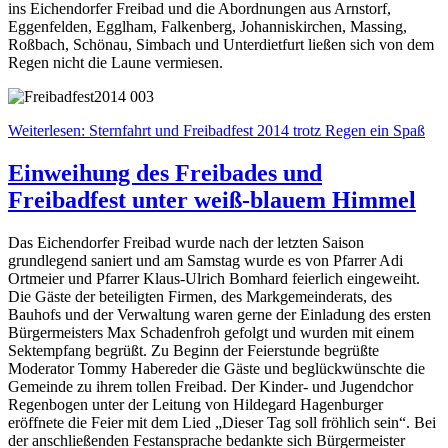
ins Eichendorfer Freibad und die Abordnungen aus Arnstorf,
Eggenfelden, Egglham, Falkenberg, Johanniskirchen, Massing,
Roßbach, Schönau, Simbach und Unterdietfurt ließen sich von dem
Regen nicht die Laune vermiesen.
Weiterlesen: Sternfahrt und Freibadfest 2014 trotz Regen ein Spaß
Einweihung des Freibades und
Freibadfest unter weiß-blauem Himmel
Das Eichendorfer Freibad wurde nach der letzten Saison
grundlegend saniert und am Samstag wurde es von Pfarrer Adi
Ortmeier und Pfarrer Klaus-Ulrich Bomhard feierlich eingeweiht.
Die Gäste der beteiligten Firmen, des Markgemeinderats, des
Bauhofs und der Verwaltung waren gerne der Einladung des ersten
Bürgermeisters Max Schadenfroh gefolgt und wurden mit einem
Sektempfang begrüßt. Zu Beginn der Feierstunde begrüßte
Moderator Tommy Habereder die Gäste und beglückwünschte die
Gemeinde zu ihrem tollen Freibad. Der Kinder- und Jugendchor
Regenbogen unter der Leitung von Hildegard Hagenburger
eröffnete die Feier mit dem Lied „Dieser Tag soll fröhlich sein“. Bei
der anschließenden Festansprache bedankte sich Bürgermeister