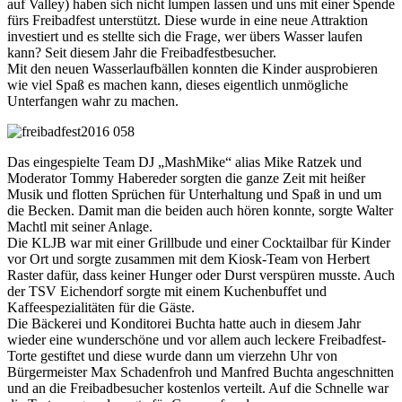
auf Valley) haben sich nicht lumpen lassen und uns mit einer Spende
fürs Freibadfest unterstützt. Diese wurde in eine neue Attraktion
investiert und es stellte sich die Frage, wer übers Wasser laufen
kann? Seit diesem Jahr die Freibadfestbesucher.
Mit den neuen Wasserlaufbällen konnten die Kinder ausprobieren
wie viel Spaß es machen kann, dieses eigentlich unmögliche
Unterfangen wahr zu machen.
Das eingespielte Team DJ „MashMike“ alias Mike Ratzek und
Moderator Tommy Habereder sorgten die ganze Zeit mit heißer
Musik und flotten Sprüchen für Unterhaltung und Spaß in und um
die Becken. Damit man die beiden auch hören konnte, sorgte Walter
Machtl mit seiner Anlage.
Die KLJB war mit einer Grillbude und einer Cocktailbar für Kinder
vor Ort und sorgte zusammen mit dem Kiosk-Team von Herbert
Raster dafür, dass keiner Hunger oder Durst verspüren musste. Auch
der TSV Eichendorf sorgte mit einem Kuchenbuffet und
Kaffeespezialitäten für die Gäste.
Die Bäckerei und Konditorei Buchta hatte auch in diesem Jahr
wieder eine wunderschöne und vor allem auch leckere Freibadfest-
Torte gestiftet und diese wurde dann um vierzehn Uhr von
Bürgermeister Max Schadenfroh und Manfred Buchta angeschnitten
und an die Freibadbesucher kostenlos verteilt. Auf die Schnelle war