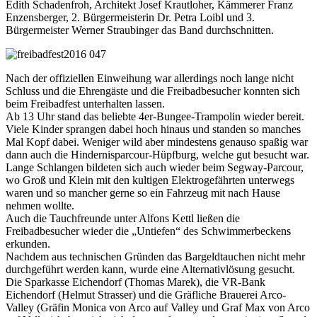
Edith Schadenfroh, Architekt Josef Krautloher, Kämmerer Franz
Enzensberger, 2. Bürgermeisterin Dr. Petra Loibl und 3.
Bürgermeister Werner Straubinger das Band durchschnitten.
Nach der offiziellen Einweihung war allerdings noch lange nicht
Schluss und die Ehrengäste und die Freibadbesucher konnten sich
beim Freibadfest unterhalten lassen.
Ab 13 Uhr stand das beliebte 4er-Bungee-Trampolin wieder bereit.
Viele Kinder sprangen dabei hoch hinaus und standen so manches
Mal Kopf dabei. Weniger wild aber mindestens genauso spaßig war
dann auch die Hindernisparcour-Hüpfburg, welche gut besucht war.
Lange Schlangen bildeten sich auch wieder beim Segway-Parcour,
wo Groß und Klein mit den kultigen Elektrogefährten unterwegs
waren und so mancher gerne so ein Fahrzeug mit nach Hause
nehmen wollte.
Auch die Tauchfreunde unter Alfons Kettl ließen die
Freibadbesucher wieder die „Untiefen“ des Schwimmerbeckens
erkunden.
Nachdem aus technischen Gründen das Bargeldtauchen nicht mehr
durchgeführt werden kann, wurde eine Alternativlösung gesucht.
Die Sparkasse Eichendorf (Thomas Marek), die VR-Bank
Eichendorf (Helmut Strasser) und die Gräfliche Brauerei Arco-
Valley (Gräfin Monica von Arco auf Valley und Graf Max von Arco