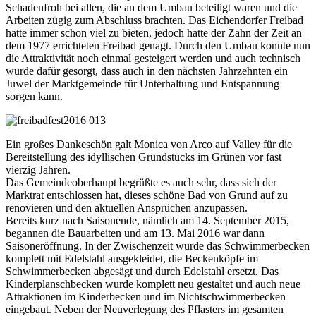
Schadenfroh bei allen, die an dem Umbau beteiligt waren und die
Arbeiten zügig zum Abschluss brachten. Das Eichendorfer Freibad
hatte immer schon viel zu bieten, jedoch hatte der Zahn der Zeit an
dem 1977 errichteten Freibad genagt. Durch den Umbau konnte nun
die Attraktivität noch einmal gesteigert werden und auch technisch
wurde dafür gesorgt, dass auch in den nächsten Jahrzehnten ein
Juwel der Marktgemeinde für Unterhaltung und Entspannung
sorgen kann.
Ein großes Dankeschön galt Monica von Arco auf Valley für die
Bereitstellung des idyllischen Grundstücks im Grünen vor fast
vierzig Jahren.
Das Gemeindeoberhaupt begrüßte es auch sehr, dass sich der
Marktrat entschlossen hat, dieses schöne Bad von Grund auf zu
renovieren und den aktuellen Ansprüchen anzupassen.
Bereits kurz nach Saisonende, nämlich am 14. September 2015,
begannen die Bauarbeiten und am 13. Mai 2016 war dann
Saisoneröffnung. In der Zwischenzeit wurde das Schwimmerbecken
komplett mit Edelstahl ausgekleidet, die Beckenköpfe im
Schwimmerbecken abgesägt und durch Edelstahl ersetzt. Das
Kinderplanschbecken wurde komplett neu gestaltet und auch neue
Attraktionen im Kinderbecken und im Nichtschwimmerbecken
eingebaut. Neben der Neuverlegung des Pflasters im gesamten