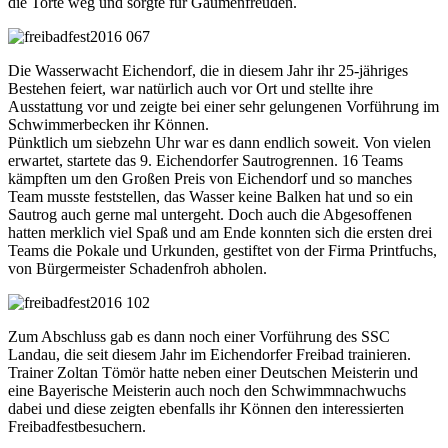
die Torte weg und sorgte für Gaumenfreuden.
Die Wasserwacht Eichendorf, die in diesem Jahr ihr 25-jähriges
Bestehen feiert, war natürlich auch vor Ort und stellte ihre
Ausstattung vor und zeigte bei einer sehr gelungenen Vorführung im
Schwimmerbecken ihr Können.
Pünktlich um siebzehn Uhr war es dann endlich soweit. Von vielen
erwartet, startete das 9. Eichendorfer Sautrogrennen. 16 Teams
kämpften um den Großen Preis von Eichendorf und so manches
Team musste feststellen, das Wasser keine Balken hat und so ein
Sautrog auch gerne mal untergeht. Doch auch die Abgesoffenen
hatten merklich viel Spaß und am Ende konnten sich die ersten drei
Teams die Pokale und Urkunden, gestiftet von der Firma Printfuchs,
von Bürgermeister Schadenfroh abholen.
Zum Abschluss gab es dann noch einer Vorführung des SSC
Landau, die seit diesem Jahr im Eichendorfer Freibad trainieren.
Trainer Zoltan Tömör hatte neben einer Deutschen Meisterin und
eine Bayerische Meisterin auch noch den Schwimmnachwuchs
dabei und diese zeigten ebenfalls ihr Können den interessierten
Freibadfestbesuchern.