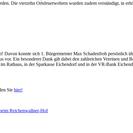
erden. Die vierzehn Ortsfeuerwehren wurden zudem verständigt, in erhö
uckt! Davon konnte sich 1. Bürgermeister Max Schadenfroh persönlich 
s vor. Ein besonderer Dank gilt dabei den zahlreichen Vereinen und Be
t im Rathaus, in der Sparkasse Eichendorf und in der VR-Bank Eichendo
den Sie
hier!
 beim Reichenwallner-Hof