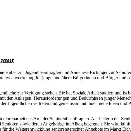
nannt
ie Huber zur Jugendbeauftragten und Anneliese Eichinger zur Senioren
nteressenvertretung für junge und ältere Bürgerinnen und Bürger und se
dliche zur Verfügung stehen. Sie hat Soziale Arbeit studiert und ist ber
g mit den Anliegen, Herausforderungen und Bedürfnissen junger Mensch
n der Jugendlichen vertreten und gemeinsam mit ihnen neue Ideen und P
eniorenarbeit das Amt der Seniorenbeauftragten. Als Leiterin der Senio
Senioren sowie deren Angehörige im Alltag begegnen. Sie wird künfti
h für die Weiterentwicklung seniorengerechter Angebote im Markt Eich