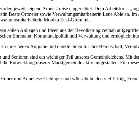
wurden jeweils eigene Arbeitskreise eingerichtet. Dem Arbeitskreis „J
in Beate Ortmeier sowie Verwaltungsmitarbeiterin Lena Able an. Im Ar
rwaltungsmitarbeiterin Monika Eckl-Grum mit.
sen sollen Anliegen und Ideen aus der Bevölkerung zeitnah aufgegriff
 zwischen Ehrenamt, Kommunalpolitik und Verwaltung und ermöglicht k
n zu ihrer neuen Aufgabe und dankte ihnen für ihre Bereitschaft, Vera
und Senioren sind ein wichtiger Teil unseres Gemeindelebens. Mit der 
 die Entwicklung unserer Marktgemeinde aktiv mitgestalten. Für diese
e Huber und Anneliese Eichinger und wünscht beiden viel Erfolg, Freud