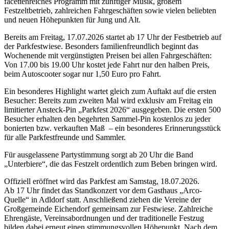
facettenreiches Programm mit zünftiger Musik, großem
Festzeltbetrieb, zahlreichen Fahrgeschäften sowie vielen beliebten
und neuen Höhepunkten für Jung und Alt.
Bereits am Freitag, 17.07.2026 startet ab 17 Uhr der Festbetrieb auf
der Parkfestwiese. Besonders familienfreundlich beginnt das
Wochenende mit vergünstigten Preisen bei allen Fahrgeschäften:
Von 17.00 bis 19.00 Uhr kostet jede Fahrt nur den halben Preis,
beim Autoscooter sogar nur 1,50 Euro pro Fahrt.
Ein besonderes Highlight wartet gleich zum Auftakt auf die ersten
Besucher: Bereits zum zweiten Mal wird exklusiv am Freitag ein
limitierter Ansteck-Pin „Parkfest 2026“ ausgegeben. Die ersten 500
Besucher erhalten den begehrten Sammel-Pin kostenlos zu jeder
bonierten bzw. verkauften Maß – ein besonderes Erinnerungsstück
für alle Parkfestfreunde und Sammler.
Für ausgelassene Partystimmung sorgt ab 20 Uhr die Band
„Unterbiere“, die das Festzelt ordentlich zum Beben bringen wird.
Offiziell eröffnet wird das Parkfest am Samstag, 18.07.2026.
Ab 17 Uhr findet das Standkonzert vor dem Gasthaus „Arco-
Quelle“ in Adldorf statt. Anschließend ziehen die Vereine der
Großgemeinde Eichendorf gemeinsam zur Festwiese. Zahlreiche
Ehrengäste, Vereinsabordnungen und der traditionelle Festzug
bilden dabei erneut einen stimmungsvollen Höhepunkt. Nach dem