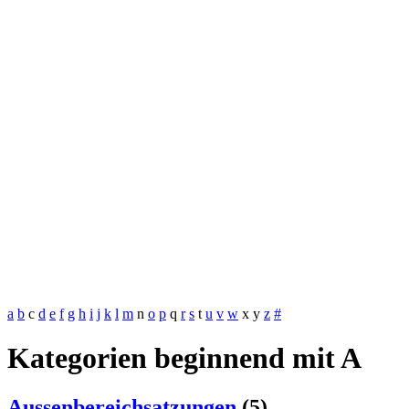
a
b
c
d
e
f
g
h
i
j
k
l
m
n
o
p
q
r
s
t
u
v
w
x
y
z
#
Kategorien beginnend mit A
Aussenbereichsatzungen
(5)