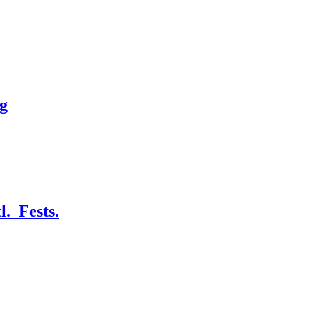
g
._Fests.