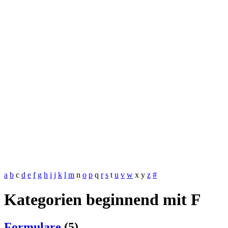
a
b
c
d
e
f
g
h
i
j
k
l
m
n
o
p
q
r
s
t
u
v
w
x
y
z
#
Kategorien beginnend mit F
Formulare
(5)