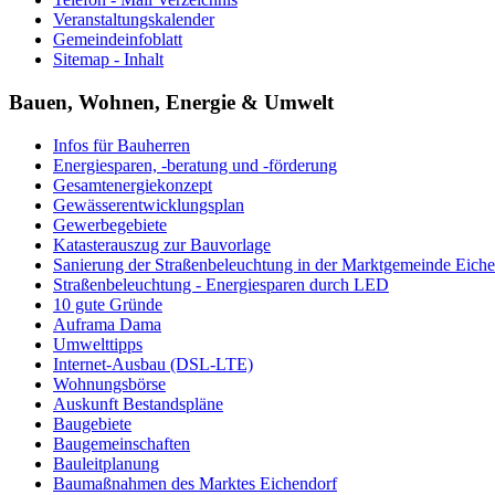
Veranstaltungskalender
Gemeindeinfoblatt
Sitemap - Inhalt
Bauen, Wohnen, Energie & Umwelt
Infos für Bauherren
Energiesparen, -beratung und -förderung
Gesamtenergiekonzept
Gewässerentwicklungsplan
Gewerbegebiete
Katasterauszug zur Bauvorlage
Sanierung der Straßenbeleuchtung in der Marktgemeinde Eich
Straßenbeleuchtung - Energiesparen durch LED
10 gute Gründe
Auframa Dama
Umwelttipps
Internet-Ausbau (DSL-LTE)
Wohnungsbörse
Auskunft Bestandspläne
Baugebiete
Baugemeinschaften
Bauleitplanung
Baumaßnahmen des Marktes Eichendorf